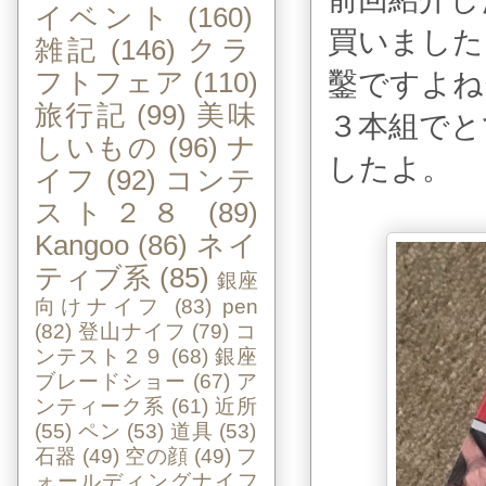
イベント
(160)
買いました
雑記
(146)
クラ
鑿ですよね
フトフェア
(110)
旅行記
(99)
美味
３本組でと
しいもの
(96)
ナ
したよ。
イフ
(92)
コンテ
スト２８
(89)
Kangoo
(86)
ネイ
ティブ系
(85)
銀座
向けナイフ
(83)
pen
(82)
登山ナイフ
(79)
コ
ンテスト２９
(68)
銀座
ブレードショー
(67)
ア
ンティーク系
(61)
近所
(55)
ペン
(53)
道具
(53)
石器
(49)
空の顔
(49)
フ
ォールディングナイフ