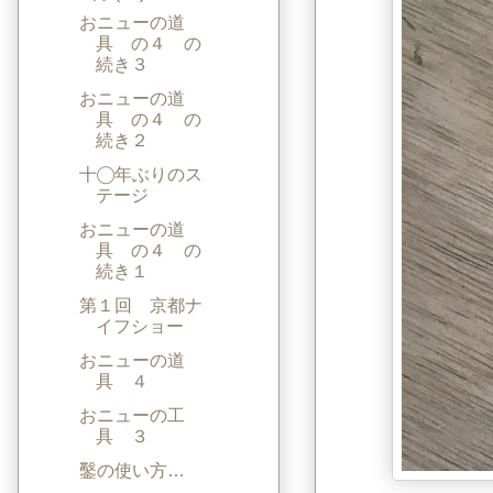
おニューの道
具 の４ の
続き３
おニューの道
具 の４ の
続き２
十◯年ぶりのス
テージ
おニューの道
具 の４ の
続き１
第１回 京都ナ
イフショー
おニューの道
具 ４
おニューの工
具 ３
鑿の使い方…