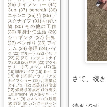
(45)
ナイフショー
(44)
Cub
(37)
pencraft
(36)
ニャンコ
(35)
猫
(35)
デ
スクナイフ
(31)
お買い
物
(30)
その他の工作
(30)
単身赴任生活
(29)
ジョギング
(27)
告知
(27)
ペン作り
(26)
アイ
テム
(24)
修理
(24)
バイ
ク
(22)
フルート
(22)
小ワザ
(22)
花
(21)
コンテストナイ
フ2018
(20)
料理
(20)
アクセ
サリー
(17)
メンテ
(17)
孫
(16)
隕鉄ナイフ
(16)
５×１０
(15)
車
(13)
関アウトドアズ
さて、続き
ナイフショー
(13)
お魚量産
タイプ１
(12)
楽器
(12)
音楽
(12)
燃費
(10)
素材
(10)
縄文
(10)
iPhone
(9)
お絵かき，イ
ラスト
(9)
カスタム
(9)
鉄道
(9)
鍛金
(9)
カングージャン
続きです。