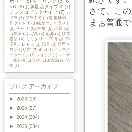
ボリー
(8)
ツーリング
(8)
６
×６
(8)
お魚量産タイプ３
(7)
さて、この
テレスコピックナイフ
(7)
カ
メラ
(6)
プラモです
(6)
奥様の工
まぁ普通で
作
(6)
本
(6)
お絵かき、イラスト
(5)
チャリ
(5)
林檎
(5)
起業
(5)
万年筆
(4)
写真
(4)
応募
(4)
鉄道
模型
(4)
ミリタリー
(3)
引越
(3)
昭和、レトロ
(3)
治具
(3)
雑司ヶ
谷手創り市
(2)
iPad
(1)
インテグ
ラルナイフ
(1)
ショップ
(1)
レーザ
ー彫刻機
(1)
入院
(1)
新製品
(1)
試
作
(1)
ブログ アーカイブ
►
2026
(16)
►
2025
(27)
►
2024
(204)
►
2023
(284)